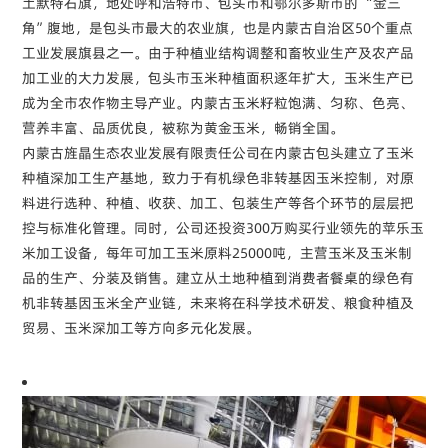
土默特右旗，地处呼和浩特市、包头市和鄂尔多斯市的 “金三
角”腹地，是包头市最大的农业旗，也是内蒙古自治区50个重点
工业发展旗县之一。由于种植业结构调整和畜牧业生产及农产品
加工业的大力发展，包头市玉米种植面积逐年扩大，玉米生产已
成为全市农作物主导产业。内蒙古玉米籽粒饱满、匀称、色亮、
营养丰富、品质优良，被称为黄金玉米，畅销全国。
内蒙古旌晶生态农业发展有限责任公司在内蒙古包头建立了玉米
种植深加工生产基地，致力于有机绿色非转基因玉米控制，对原
料进行选种、种植、收获、加工、包装生产等各个环节的层层把
控与标准化管理。同时，公司还投资300万购买行业领先的苹乐玉
米加工设备，每年可加工玉米原料25000吨，主营玉米及玉米制
品的生产、分装及销售。建立从土地种植到消费者餐桌的绿色有
机非转基因玉米全产业链，未来将在科学技术研发、粮食种植及
贸易、玉米深加工等方向多元化发展。